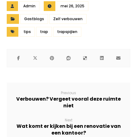
Admin
mei 26, 2025
Gastblogs
Zelf verbouwen
tips
trap
trapspijlen
Previous
Verbouwen? Vergeet vooral deze ruimte
niet
Next
Wat komt er kijken bij een renovatie van
een kantoor?